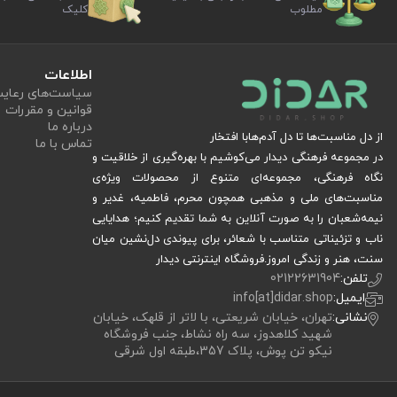
مطلوب
کلیک
اطلاعات
سیاست‏‌های رعا
قوانین و مقررات
درباره ما
از دل مناسبت‌ها تا دل آدم‌هابا افتخار
تماس با ما
در مجموعه فرهنگی دیدار می‌کوشیم با بهره‌گیری از خلاقیت و
نگاه فرهنگی، مجموعه‌ای متنوع از محصولات ویژه‌ی
مناسبت‌های ملی و مذهبی همچون محرم، فاطمیه، غدیر و
نیمه‌شعبان را به صورت آنلاین به شما تقدیم کنیم؛ هدایایی
ناب و تزئیناتی متناسب با شعائر، برای پیوندی دل‌نشین میان
سنت، هنر و زندگی امروز.فروشگاه اینترنتی دیدار
تلفن:
02122631904
ایمیل:
info[at]didar.shop
نشانی:
تهران، خیابان شریعتی، با لاتر از قلهک، خیابان
شهید کلاهدوز، سه راه نشاط، جنب فروشگاه
نیکو تن پوش، پلاک 357،طبقه اول شرقی