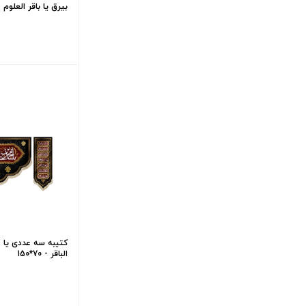
بیرق یا باقر العلوم - 35*
کتیبه سه عددی یا م
الباقر - 70*150