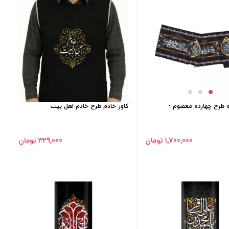
ه طرح چهارده معصوم -
کاور خادم طرح خادم اهل بیت
1٬700٬000 تومان
329٬000 تومان