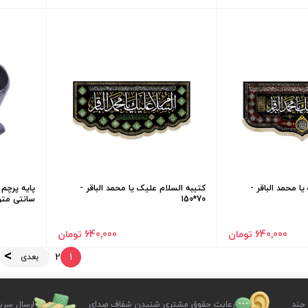
ا محمد الباقر -
کتیبه السلام علیک یا محمد الباقر -
70*150
سانتی متر
640٬000 تومان
640٬000 تومان
2
1
بعدی
 چند
رعایت حقوق مشتری شنیدن شفاف صدای
ارسال سری