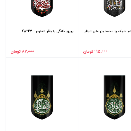
م علیک یا محمد بن علی الباقر
بیرق خانگی یا باقر العلوم - 23*48
195٬000 تومان
87٬000 تومان