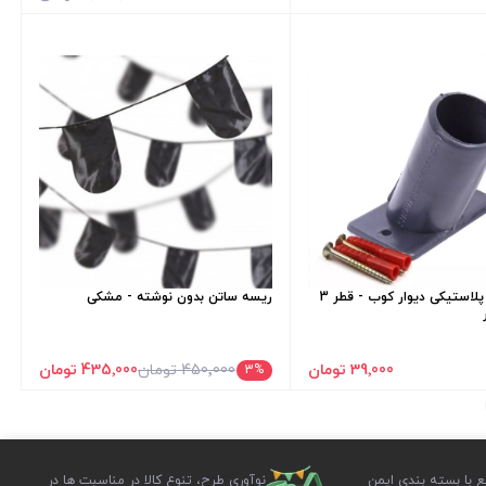
پایه پرچم پلاستیکی دیوار کوب - قطر 3
ریسه ساتن بدون نوشته - مشکی
39٬000 تومان
450٬000 تومان
435٬000 تومان
3
%
ع با بسته بندی ایمن
نوآوری طرح، تنوع کالا در مناسبت ها در