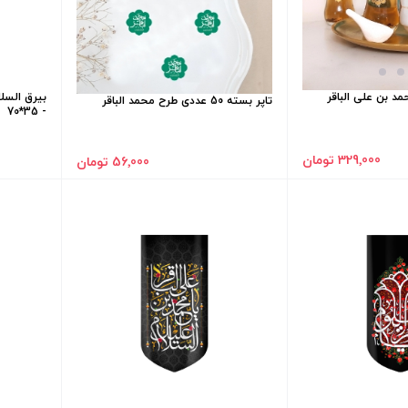
د بن علی الباقر
بیرق السلا
تاپر بسته 50 عددی طرح محمد الباقر
- 35*70
329٬000 تومان
56٬000 تومان