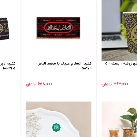
لیوان کاغذی طرح چای روضه - بسته 50
کتیبه السلام علیک یا محمد الباقر -
کتیبه دور
45*1000
70*150
393٬000 تومان
648٬000 تومان