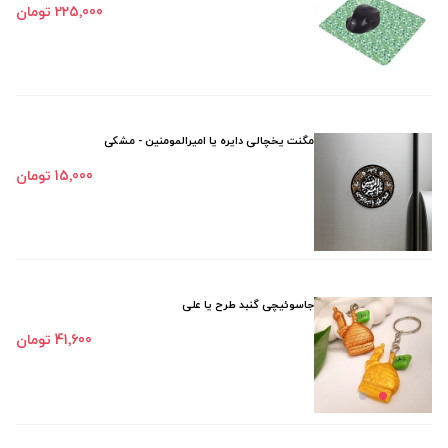
225٬000 تومان
مگنت یخچالی دایره یا امیرالمومنین - مشکی
15٬000 تومان
جاسوئیچی گنبد طرح یا علی
41٬600 تومان