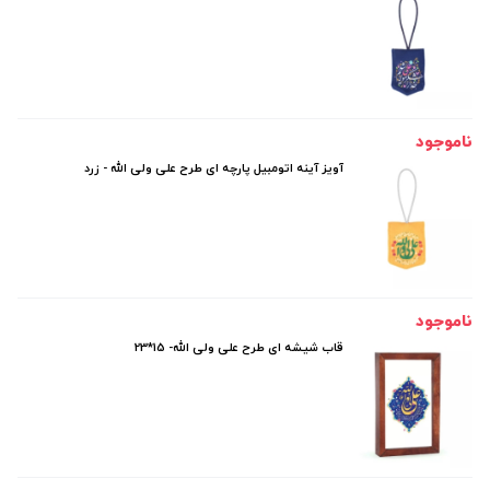
ناموجود
آویز آینه اتومبیل پارچه ای طرح علی ولی الله - زرد
ناموجود
قاب شیشه ای طرح علی ولی الله- 15*23