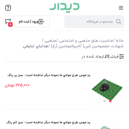
فیلترها
ورود | ثبت نام
فیلتر بر اساس قیمت
0
8700
1350000
خانه
/
مناسبت های مذهبی و اجتماعی
/
مذهبی
/
شهادت معصومین (س)
/
امیرالمومنین (,ع)
/
هدایای تبلیغی
فیلترها
فیلتر
ایجاد شده در
موجودی
پد موس طرح مولای ما نمونه دیگر نداشته است - سبز پر رنگ
نمایش همه محصولات
225٬000 تومان
پد موس طرح مولای ما نمونه دیگر نداشته است - سبز کم رنگ