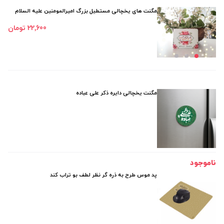
مگنت های یخچالی مستطیل بزرگ امیرالمومنین علیه السلام
22٬600 تومان
مگنت یخچالی دایره ذکر علی عباده
ناموجود
پد موس طرح به ذره گر نظر لطف بو تراب کند