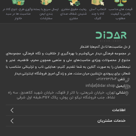
قیمت های مناسب
انتخاب آسان
رعایت حقوق مشتری
ارسال سریع با بسته
نوآوری طرح، تنوع کالا در
رقابتی با کیفیت
کالا با چند
شنیدن شفاف صدای
بندی ایمن
مناسبت ها در سبد
مطلوب
کلیک
مشتری
سفارشات
خانوار
از دل مناسبت‌ها تا دل آدم‌هابا افتخار
در مجموعه فرهنگی دیدار می‌کوشیم با بهره‌گیری از خلاقیت و نگاه فرهنگی، مجموعه‌ای
متنوع از محصولات ویژه‌ی مناسبت‌های ملی و مذهبی همچون محرم، فاطمیه، غدیر و
نیمه‌شعبان را به صورت آنلاین به شما تقدیم کنیم؛ هدایایی ناب و تزئیناتی متناسب با
شعائر، برای پیوندی دل‌نشین میان سنت، هنر و زندگی امروز.فروشگاه اینترنتی دیدار
تلفن:
02122631904
ایمیل:
info[at]didar.shop
نشانی:
تهران، خیابان شریعتی، با لاتر از قلهک، خیابان شهید کلاهدوز، سه راه
نشاط، جنب فروشگاه نیکو تن پوش، پلاک 357،طبقه اول شرقی
اطلاعات
خدمات مشتریان