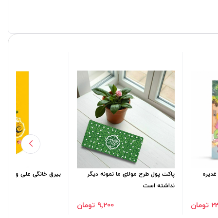
غدیره
پاکت پول طرح مولای ما نمونه دیگر
بیرق خانگی علی ولی الله - 23
نداشته است
مان
9٬200 تومان
00