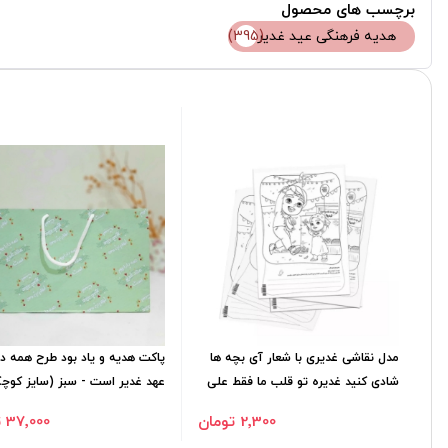
برچسب های محصول
(395)
هدیه فرهنگی عید غدیر
مدل نقاشی غدیری با شعار آی بچه ها
پاکت هدیه و یاد بود طرح همه دا
شادی کنید غدیره تو قلب ما فقط علی
عهد غدیر است - سبز (سایز کوچ
امیره - A4
2٬300 تومان
37٬000 تومان