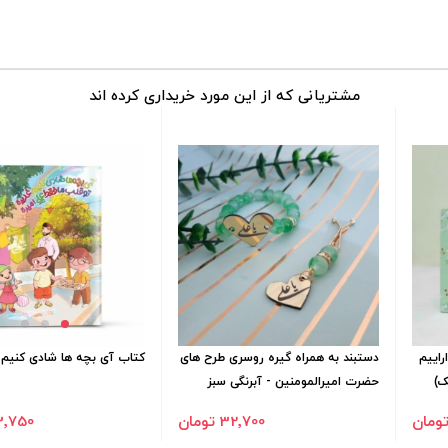
مشتریانی که از این مورد خریداری کرده اند
راییم
دستبند به همراه گیره روسری طرح های
کتاب آی بچه ها شادی کنیم 
ک)
حضرت امیرالمومنین - آبرنگی سبز
32٬700 تومان
23٬750 تو