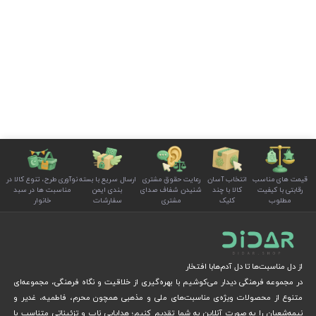
قیمت های مناسب
انتخاب آسان
رعایت حقوق مشتری
ارسال سریع با بسته
نوآوری طرح، تنوع کالا در
رقابتی با کیفیت
کالا با چند
شنیدن شفاف صدای
بندی ایمن
مناسبت ها در سبد
مطلوب
کلیک
مشتری
سفارشات
خانوار
از دل مناسبت‌ها تا دل آدم‌هابا افتخار
در مجموعه فرهنگی دیدار می‌کوشیم با بهره‌گیری از خلاقیت و نگاه فرهنگی، مجموعه‌ای
متنوع از محصولات ویژه‌ی مناسبت‌های ملی و مذهبی همچون محرم، فاطمیه، غدیر و
نیمه‌شعبان را به صورت آنلاین به شما تقدیم کنیم؛ هدایایی ناب و تزئیناتی متناسب با