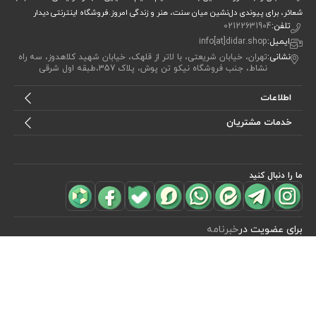
شعائر، برای پیوندی دل‌نشین میان سنت، هنر و زندگی امروز.فروشگاه اینترنتی دیدار
تلفن:
02122631904
ایمیل:
info[at]didar.shop
نشانی:
تهران، خیابان شریعتی، با لاتر از قلهک، خیابان شهید کلاهدوز، سه راه
نشاط، جنب فروشگاه نیکو تن پوش، پلاک 357،طبقه اول شرقی
اطلاعات
خدمات مشتریان
ما را دنبال کنید
مشاهده محصولات
(0)
برای عضویت در
خبرنامه
آیا می خواهید از جدید‌ترین تخفیف‌ ها با‌ خبر شوید؟ فقط ایمیل خود را ثبت
کنید
اشتراک
طراحی، توسعه و اجرای فروشگاه اینترنتی توسط:
آریو وب