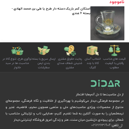
ناموجود
استکان کمر باریک دسته دار طرح یا علی بن محمد الهادی -
بسته 6 عددی
قیمت های مناسب
انتخاب آسان
رعایت حقوق مشتری
ارسال سریع با بسته
نوآوری طرح، تنوع کالا در
رقابتی با کیفیت
کالا با چند
شنیدن شفاف صدای
بندی ایمن
مناسبت ها در سبد
مطلوب
کلیک
مشتری
سفارشات
خانوار
از دل مناسبت‌ها تا دل آدم‌هابا افتخار
در مجموعه فرهنگی دیدار می‌کوشیم با بهره‌گیری از خلاقیت و نگاه فرهنگی، مجموعه‌ای
متنوع از محصولات ویژه‌ی مناسبت‌های ملی و مذهبی همچون محرم، فاطمیه، غدیر و
نیمه‌شعبان را به صورت آنلاین به شما تقدیم کنیم؛ هدایایی ناب و تزئیناتی متناسب با
شعائر، برای پیوندی دل‌نشین میان سنت، هنر و زندگی امروز.فروشگاه اینترنتی دیدار
تلفن:
02122631904