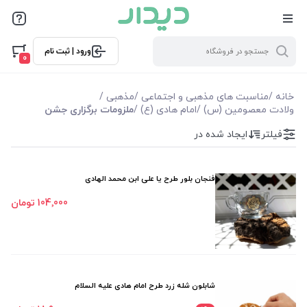
فیلترها
ورود | ثبت نام
فیلتر بر اساس قیمت
0
18900
425000
خانه
/
مناسبت های مذهبی و اجتماعی
/
مذهبی
/
ولادت معصومین (س)
/
امام هادی (ع)
/
ملزومات برگزاری جشن
فیلترها
فیلتر
ایجاد شده در
موجودی
فنجان بلور طرح یا علی ابن محمد الهادی
نمایش همه محصولات
104٬000 تومان
شابلون شله زرد طرح امام هادی علیه السلام