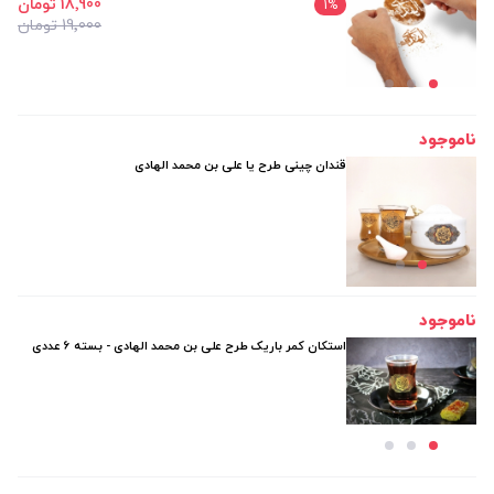
18٬900 تومان
1
%
19٬000 تومان
ناموجود
قندان چینی طرح یا علی بن محمد الهادی
ناموجود
استکان کمر باریک طرح علی بن محمد الهادی - بسته 6 عددی