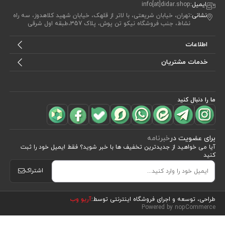
ایمیل:
info[at]didar.shop
نشانی:
تهران، خیابان شریعتی، با لاتر از قلهک، خیابان شهید کلاهدوز، سه راه
نشاط، جنب فروشگاه نیکو تن پوش، پلاک 357،طبقه اول شرقی
اطلاعات
خدمات مشتریان
ما را دنبال کنید
برای عضویت در
خبرنامه
آیا می خواهید از جدید‌ترین تخفیف‌ ها با‌ خبر شوید؟ فقط ایمیل خود را ثبت
کنید
اشتراک
مشاهده محصولات
(5)
طراحی، توسعه و اجرای فروشگاه اینترنتی توسط:
آریو وب
Powered by nopCommerce