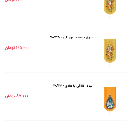
بیرق یا محمد بن علی - 35*70
195٬000 تومان
بیرق خانگی یا هادی - 23*48
87٬000 تومان