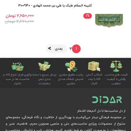
کتیبه السلام علیک یا علی بن محمد الهادی - 140*300
2٬650٬000 تومان
1
%
2٬670٬000 تومان
2
1
بعدی
قیمت های مناسب
انتخاب آسان
رعایت حقوق مشتری
ارسال سریع با بسته
نوآوری طرح، تنوع کالا در
رقابتی با کیفیت
کالا با چند
شنیدن شفاف صدای
بندی ایمن
مناسبت ها در سبد
مطلوب
کلیک
مشتری
سفارشات
خانوار
از دل مناسبت‌ها تا دل آدم‌هابا افتخار
در مجموعه فرهنگی دیدار می‌کوشیم با بهره‌گیری از خلاقیت و نگاه فرهنگی، مجموعه‌ای
متنوع از محصولات ویژه‌ی مناسبت‌های ملی و مذهبی همچون محرم، فاطمیه، غدیر و
نیمه‌شعبان را به صورت آنلاین به شما تقدیم کنیم؛ هدایایی ناب و تزئیناتی متناسب با