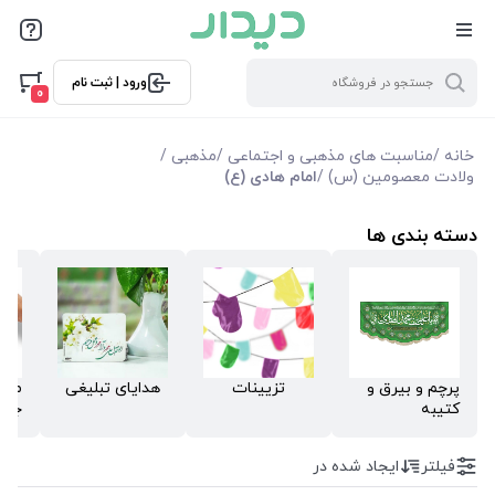
فیلترها
ورود | ثبت نام
فیلتر بر اساس قیمت
0
15000
2650000
خانه
/
مناسبت های مذهبی و اجتماعی
/
مذهبی
/
ولادت معصومین (س)
/
امام هادی (ع)
فیلترها
دسته بندی ها
موجودی
نمایش همه محصولات
پرچم و بیرق و
تزیینات
هدایای تبلیغی
ملزو
کتیبه
جش
فیلتر
ایجاد شده در