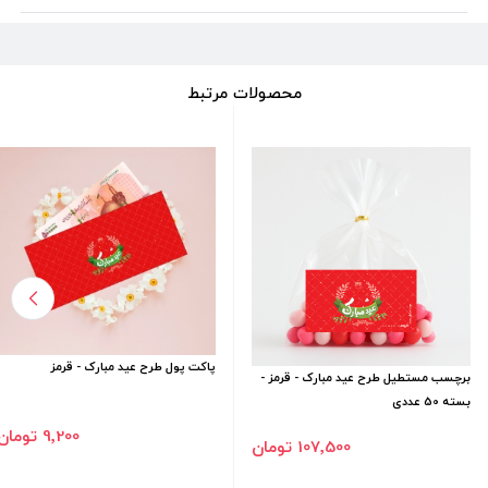
محصولات مرتبط
پاکت پول طرح عید مبارک - قرمز
برچسب مستطیل طرح عید مبارک - قرمز -
بسته 50 عددی
9٬200 تومان
107٬500 تومان