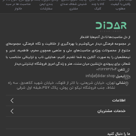
رقابتی با کیفیت
کالا با چند
شنیدن شفاف صدای
بندی ایمن
مناسبت ها در سبد
مطلوب
کلیک
مشتری
سفارشات
خانوار
از دل مناسبت‌ها تا دل آدم‌هابا افتخار
در مجموعه فرهنگی دیدار می‌کوشیم با بهره‌گیری از خلاقیت و نگاه فرهنگی، مجموعه‌ای
متنوع از محصولات ویژه‌ی مناسبت‌های ملی و مذهبی همچون محرم، فاطمیه، غدیر و
نیمه‌شعبان را به صورت آنلاین به شما تقدیم کنیم؛ هدایایی ناب و تزئیناتی متناسب با
شعائر، برای پیوندی دل‌نشین میان سنت، هنر و زندگی امروز.فروشگاه اینترنتی دیدار
تلفن:
02122631904
ایمیل:
info[at]didar.shop
نشانی:
تهران، خیابان شریعتی، با لاتر از قلهک، خیابان شهید کلاهدوز، سه راه
نشاط، جنب فروشگاه نیکو تن پوش، پلاک 357،طبقه اول شرقی
اطلاعات
خدمات مشتریان
ما را دنبال کنید