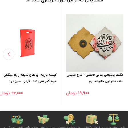
مشتریانی که از این مورد خریداری کرده اند
مگنت یخچالی چوبی فاطمی - طرح مدیون
کیسه پارچه ای طرح شیعه ز راه دیگران
لطف مادر این خانواده ایم
هیچ گذر نمی کند - قرمز - سایز دو :
35*25
19٬900 تومان
22٬000 تومان
قیمت های مناسب
انتخاب آسان
رعایت حقوق مشتری
ارسال سریع با بسته
نوآوری طرح، تنوع کالا در