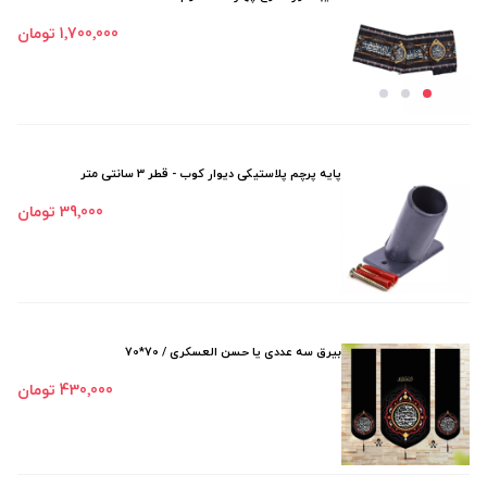
1٬700٬000 تومان
پایه پرچم پلاستیکی دیوار کوب - قطر 3 سانتی متر
39٬000 تومان
بیرق سه عددی یا حسن العسکری / 70*70
430٬000 تومان