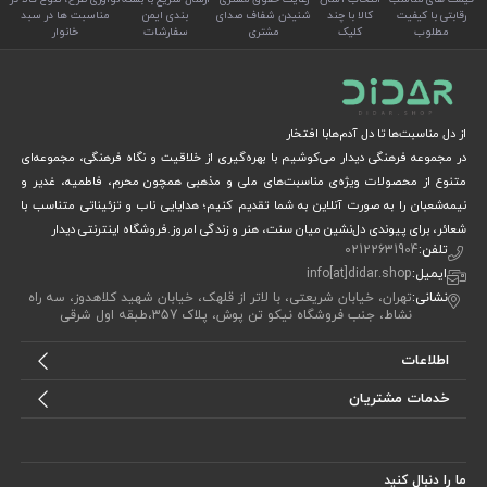
رقابتی با کیفیت
کالا با چند
شنیدن شفاف صدای
بندی ایمن
مناسبت ها در سبد
مطلوب
کلیک
مشتری
سفارشات
خانوار
از دل مناسبت‌ها تا دل آدم‌هابا افتخار
در مجموعه فرهنگی دیدار می‌کوشیم با بهره‌گیری از خلاقیت و نگاه فرهنگی، مجموعه‌ای
متنوع از محصولات ویژه‌ی مناسبت‌های ملی و مذهبی همچون محرم، فاطمیه، غدیر و
نیمه‌شعبان را به صورت آنلاین به شما تقدیم کنیم؛ هدایایی ناب و تزئیناتی متناسب با
شعائر، برای پیوندی دل‌نشین میان سنت، هنر و زندگی امروز.فروشگاه اینترنتی دیدار
تلفن:
02122631904
ایمیل:
info[at]didar.shop
نشانی:
تهران، خیابان شریعتی، با لاتر از قلهک، خیابان شهید کلاهدوز، سه راه
نشاط، جنب فروشگاه نیکو تن پوش، پلاک 357،طبقه اول شرقی
اطلاعات
خدمات مشتریان
ما را دنبال کنید