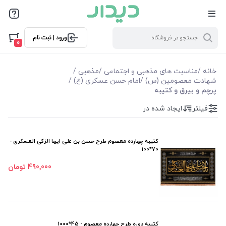
فیلترها
ورود | ثبت نام
فیلتر بر اساس قیمت
0
29000
2860000
خانه
/
مناسبت های مذهبی و اجتماعی
/
مذهبی
/
شهادت معصومین (س)
/
امام حسن عسکری (ع)
/
پرچم و بیرق و کتیبه
فیلترها
فیلتر
ایجاد شده در
موجودی
کتیبه چهارده معصوم طرح حسن بن علی ایها الزکی العسکری -
نمایش همه محصولات
70*100
490٬000 تومان
کتیبه دوره طرح چهارده معصوم - 45*1000