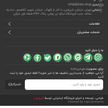
ایمیل:
info[at]didar.shop
نشانی:
تهران، خیابان شریعتی، با لاتر از قلهک، خیابان شهید کلاهدوز، سه راه
نشاط، جنب فروشگاه نیکو تن پوش، پلاک 357،طبقه اول شرقی
اطلاعات
خدمات مشتریان
ما را دنبال کنید
برای عضویت در
خبرنامه
آیا می خواهید از جدید‌ترین تخفیف‌ ها با‌ خبر شوید؟ فقط ایمیل خود را ثبت
کنید
اشتراک
مشاهده محصولات
(30)
طراحی، توسعه و اجرای فروشگاه اینترنتی توسط:
آریو وب
Powered by nopCommerce