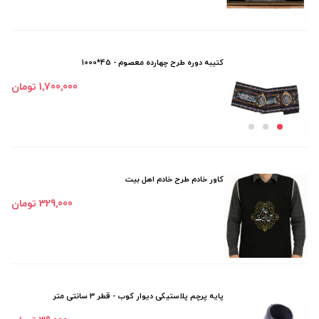
کتیبه دوره طرح چهارده معصوم - 45*1000
1٬700٬000 تومان
کاور خادم طرح خادم اهل بیت
329٬000 تومان
پایه پرچم پلاستیکی دیوار کوب - قطر 3 سانتی متر