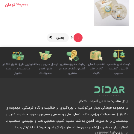
30٬000 تومان
2
1
بعدی
قیمت های مناسب
انتخاب آسان
رعایت حقوق مشتری
ارسال سریع با بسته
نوآوری طرح، تنوع کالا در
رقابتی با کیفیت
کالا با چند
شنیدن شفاف صدای
بندی ایمن
مناسبت ها در سبد
مطلوب
کلیک
مشتری
سفارشات
خانوار
از دل مناسبت‌ها تا دل آدم‌هابا افتخار
در مجموعه فرهنگی دیدار می‌کوشیم با بهره‌گیری از خلاقیت و نگاه فرهنگی، مجموعه‌ای
متنوع از محصولات ویژه‌ی مناسبت‌های ملی و مذهبی همچون محرم، فاطمیه، غدیر و
نیمه‌شعبان را به صورت آنلاین به شما تقدیم کنیم؛ هدایایی ناب و تزئیناتی متناسب با
شعائر، برای پیوندی دل‌نشین میان سنت، هنر و زندگی امروز.فروشگاه اینترنتی دیدار
تلفن:
02122631904