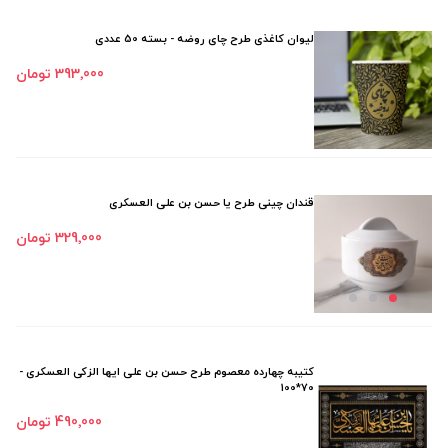
لیوان کاغذی طرح چای روضه - بسته 50 عددی
393٬000 تومان
قندان چینی طرح یا حسن بن علی العسکری
329٬000 تومان
کتیبه چهارده معصوم طرح حسن بن علی ایها الزکی العسکری -
70*100
490٬000 تومان