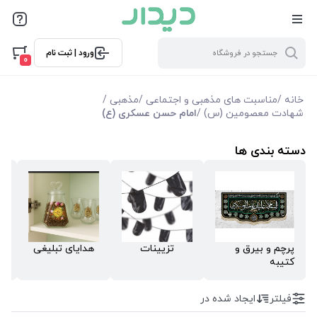
فیلترها
ورود | ثبت نام
فیلتر بر اساس قیمت
0
18900
2860000
خانه
/
مناسبت های مذهبی و اجتماعی
/
مذهبی
/
شهادت معصومین (س)
/
امام حسن عسکری (ع)
فیلترها
دسته بندی ها
موجودی
نمایش همه محصولات
پرچم و بیرق و
تزیینات
هدایای تبلیغی
مل
کتیبه
م
فیلتر
ایجاد شده در