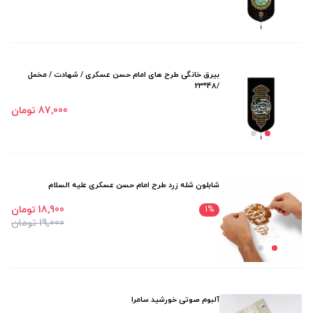
بیرق خانگی طرح های امام حسن عسکری / شهادت / مخمل
/48*23
87٬000 تومان
شابلون شله زرد طرح امام حسن عسکری علیه السلام
18٬900 تومان
1
%
19٬000 تومان
آلبوم صوتی خورشید سامرا