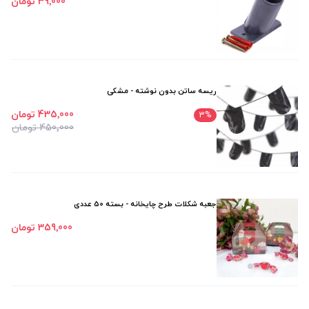
39٬000 تومان
ریسه ساتن بدون نوشته - مشکی
435٬000 تومان
3
%
450٬000 تومان
جعبه شکلات طرح چایخانه - بسته 50 عددی
359٬000 تومان