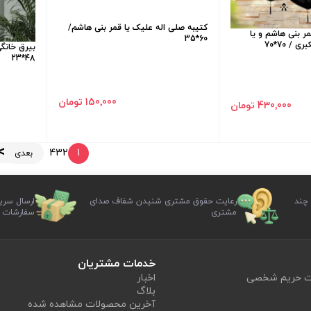
کتیبه صلی اله علیک یا قمر بنی هاشم/
ر بنی هاشم و یا
60*35
/ 70*70
بیرق خانگی
48*23
150٬000 تومان
430٬000 تومان
4
3
2
1
بعدی
 چند
رعایت حقوق مشتری شنیدن شفاف صدای
ارسال سری
مشتری
سفارشات
خدمات مشتریان
یت حریم شخصی
اخبار
بلاگ
آخرین محصولات مشاهده شده