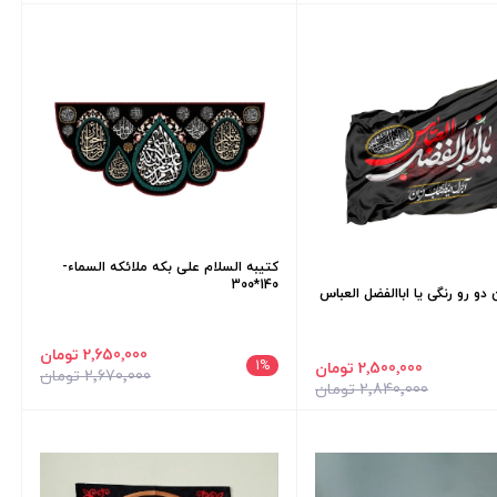
کتیبه السلام علی بکه ملائکه السماء-
140*300
دو رو رنگی یا اباالفضل العباس
2٬650٬000 تومان
1
%
2٬500٬000 تومان
2٬670٬000 تومان
2٬840٬000 تومان