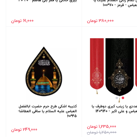
 تمام رنگی السلام علیک یا
بیرق خانگی یا قمر بنی هاشم - 20*40
اس - قرمز - 70*100
380٬000 تومان
61٬000 تومان
ددی یا زینب کبری دوطرف یا
کتیبه اشکی طرح حرم حضرت ابالفضل
س و علی اکبر - 140*140
العباس علیه السلام یا ساقی العطاشا-
45*60
1٬235٬000 تومان
249٬000 تومان
1٬250٬000 تومان