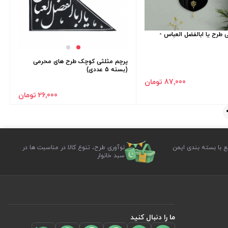
 طرح یا ابالفضل العباس -
پرچم مثلثی کوچک طرح های محرمی
(بسته 5 عددی)
87٬000 تومان
26٬000 تومان
ع با بسته بندی ایمن
نوآوری طرح، تنوع کالا در مناسبت ها در
سبد خانوار
ما را دنبال کنید