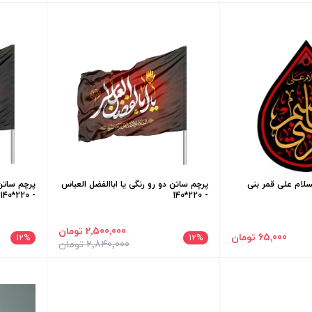
لام علی قمر بنی
پرچم ساتن دو رو رنگی یا اباالفضل العباس
پرچم ساتن 
- 220*140
- 220*140
2٬500٬000 تومان
65٬000 تومان
12
%
12
%
2٬840٬000 تومان