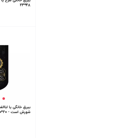
بیرق خانگی طرح یا 
48*23
بیرق خانگی یا اباال
شورش است - 20*40