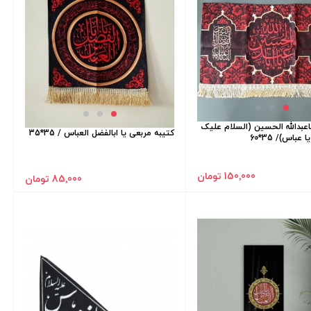
باعبدالله الحسین (السلام علیک
کتیبه مربعی یا ابالفضل العباس / 35*35
عباس)/ 35*60
150٬000 تومان
85٬000 تومان