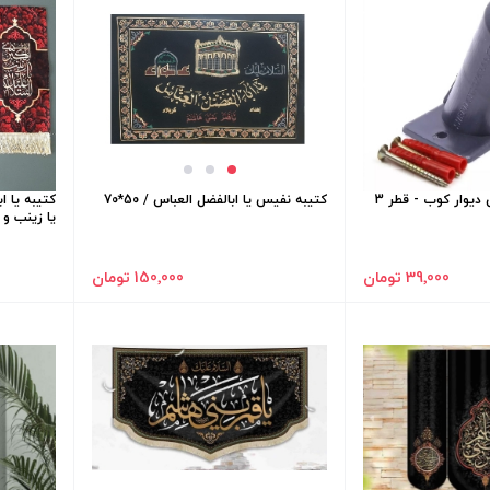
پایه پرچم پلاستیکی دیوار کوب - قطر 3
کتیبه نفیس یا ابالفضل العباس / 50*70
کتیبه یا ا
یا زینب و یا 
39٬000 تومان
150٬000 تومان