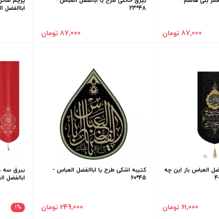
قمر بنی هاشم -
بیرق خانگی طرح یا ابالفضل العباس -
پرچم ساتن
48*23
اباالفضل العب
87٬000 تومان
87٬000 تومان
فضل العباس باز این چه
کتیبه اشکی طرح یا اباالفضل العباس -
بیرق سه ع
45*60
ابالفضل العبا
61٬000 تومان
249٬000 تومان
1
%