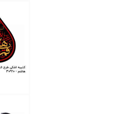
کتیبه اشکی طرح الس
هاشم - 20*30