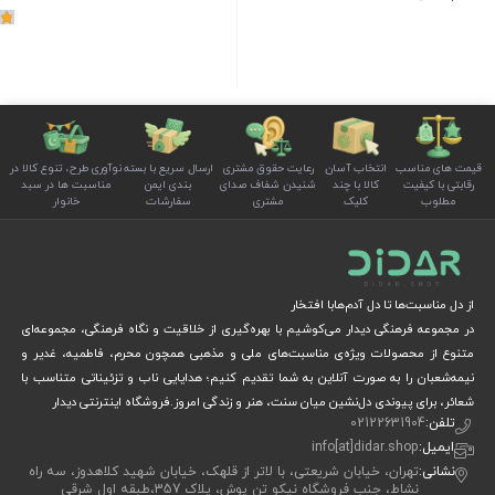
1
قیمت های مناسب
انتخاب آسان
رعایت حقوق مشتری
ارسال سریع با بسته
نوآوری طرح، تنوع کالا در
رقابتی با کیفیت
کالا با چند
شنیدن شفاف صدای
بندی ایمن
مناسبت ها در سبد
مطلوب
کلیک
مشتری
سفارشات
خانوار
از دل مناسبت‌ها تا دل آدم‌هابا افتخار
در مجموعه فرهنگی دیدار می‌کوشیم با بهره‌گیری از خلاقیت و نگاه فرهنگی، مجموعه‌ای
متنوع از محصولات ویژه‌ی مناسبت‌های ملی و مذهبی همچون محرم، فاطمیه، غدیر و
نیمه‌شعبان را به صورت آنلاین به شما تقدیم کنیم؛ هدایایی ناب و تزئیناتی متناسب با
شعائر، برای پیوندی دل‌نشین میان سنت، هنر و زندگی امروز.فروشگاه اینترنتی دیدار
تلفن:
02122631904
ایمیل:
info[at]didar.shop
نشانی:
تهران، خیابان شریعتی، با لاتر از قلهک، خیابان شهید کلاهدوز، سه راه
نشاط، جنب فروشگاه نیکو تن پوش، پلاک 357،طبقه اول شرقی