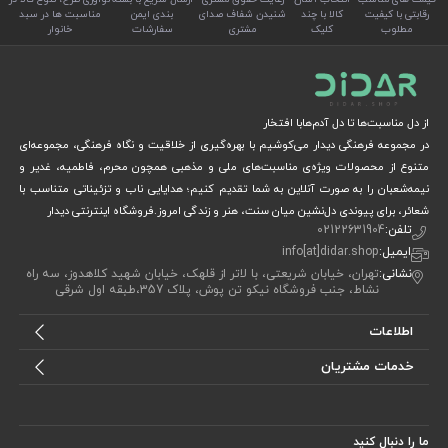
رقابتی با کیفیت
کالا با چند
شنیدن شفاف صدای
بندی ایمن
مناسبت ها در سبد
مطلوب
کلیک
مشتری
سفارشات
خانوار
از دل مناسبت‌ها تا دل آدم‌هابا افتخار
در مجموعه فرهنگی دیدار می‌کوشیم با بهره‌گیری از خلاقیت و نگاه فرهنگی، مجموعه‌ای
متنوع از محصولات ویژه‌ی مناسبت‌های ملی و مذهبی همچون محرم، فاطمیه، غدیر و
نیمه‌شعبان را به صورت آنلاین به شما تقدیم کنیم؛ هدایایی ناب و تزئیناتی متناسب با
شعائر، برای پیوندی دل‌نشین میان سنت، هنر و زندگی امروز.فروشگاه اینترنتی دیدار
تلفن:
02122631904
ایمیل:
info[at]didar.shop
نشانی:
تهران، خیابان شریعتی، با لاتر از قلهک، خیابان شهید کلاهدوز، سه راه
نشاط، جنب فروشگاه نیکو تن پوش، پلاک 357،طبقه اول شرقی
اطلاعات
خدمات مشتریان
ما را دنبال کنید