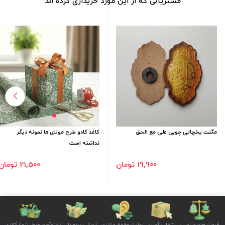
مشتریانی که از این مورد خریداری کرده اند
مگنت یخچالی چوبی علی مع الحق
کاغذ کادو طرح مولای ما نمونه دیگر
نداشته است
19٬900 تومان
21٬500 تومان
قیمت های مناسب
انتخاب آسان
رعایت حقوق مشتری
ارسال سریع با بسته
نوآوری طرح، تنوع کالا در