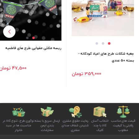
ریسه مثلثی مقوایی طرح های فاطمیه
جعبه شکلات طرح های اعیاد کودکانه -
بسته 50 عددی
47٬500 تومان
359٬000 تومان
قیمت های مناسب
انتخاب آسان
رعایت حقوق مشتری
ارسال سریع با بسته
نوآوری طرح، تنوع کالا در
رقابتی با کیفیت
کالا با چند
شنیدن شفاف صدای
بندی ایمن
مناسبت ها در سبد
مطلوب
کلیک
مشتری
سفارشات
خانوار