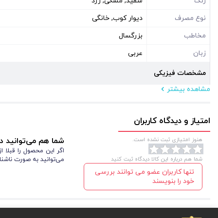
رنگ
سفید, مشکی, زرد
نوع مصرف
دیوار کوب, خانگی
مخاطب
بزرگسال
زبان
عربی
مشخصات فیزیکی
مشاهده بیشتر
ابعاد ( سانتی متر )
150*70
نوع بسته بندی
سلفون
امتیاز و دیدگاه کاربران
شکل
مستطیل افقی
هنوز امتیازی ثبت نشده است.
شما هم می‌توانید در
اگر این محصول را قبلا 
شما هم درباره این کالا دیدگاه ثبت کنید
می‌توانید به صورت ناشنا
تنها کاربران عضو می توانند بررسی
خود را بنویسند