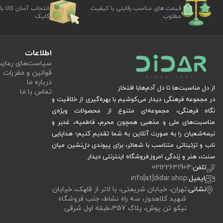
قیمت های مناسب رقابتی با کیفیت
انتخاب آسان کالا با
مطلوب
کلیک
اطلاعات
سیاست‏‌های رعا
قوانین و مقررات
درباره ما
از دل مناسبت‌ها تا دل آدم‌هابا افتخار
تماس با ما
در مجموعه فرهنگی دیدار می‌کوشیم با بهره‌گیری از خلاقیت و
نگاه فرهنگی، مجموعه‌ای متنوع از محصولات ویژه‌ی
مناسبت‌های ملی و مذهبی همچون محرم، فاطمیه، غدیر و
نیمه‌شعبان را به صورت آنلاین به شما تقدیم کنیم؛ هدایایی
ناب و تزئیناتی متناسب با شعائر، برای پیوندی دل‌نشین میان
سنت، هنر و زندگی امروز.فروشگاه اینترنتی دیدار
تلفن:
02122631904
ایمیل:
info[at]didar.shop
نشانی:
تهران، خیابان شریعتی، با لاتر از قلهک، خیابان
شهید کلاهدوز، سه راه نشاط، جنب فروشگاه
نیکو تن پوش، پلاک 357،طبقه اول شرقی