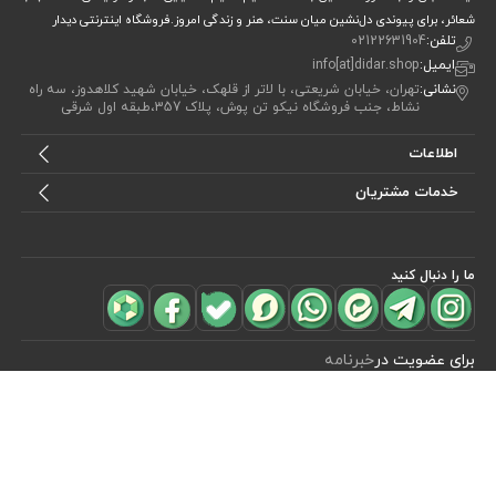
شعائر، برای پیوندی دل‌نشین میان سنت، هنر و زندگی امروز.فروشگاه اینترنتی دیدار
تلفن:
02122631904
ایمیل:
info[at]didar.shop
نشانی:
تهران، خیابان شریعتی، با لاتر از قلهک، خیابان شهید کلاهدوز، سه راه
نشاط، جنب فروشگاه نیکو تن پوش، پلاک 357،طبقه اول شرقی
اطلاعات
خدمات مشتریان
ما را دنبال کنید
مشاهده محصولات
(0)
برای عضویت در
خبرنامه
آیا می خواهید از جدید‌ترین تخفیف‌ ها با‌ خبر شوید؟ فقط ایمیل خود را ثبت
کنید
اشتراک
طراحی، توسعه و اجرای فروشگاه اینترنتی توسط:
آریو وب