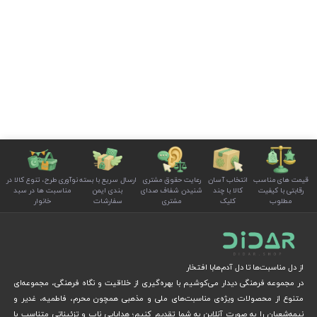
قیمت های مناسب
انتخاب آسان
رعایت حقوق مشتری
ارسال سریع با بسته
نوآوری طرح، تنوع کالا در
رقابتی با کیفیت
کالا با چند
شنیدن شفاف صدای
بندی ایمن
مناسبت ها در سبد
مطلوب
کلیک
مشتری
سفارشات
خانوار
از دل مناسبت‌ها تا دل آدم‌هابا افتخار
در مجموعه فرهنگی دیدار می‌کوشیم با بهره‌گیری از خلاقیت و نگاه فرهنگی، مجموعه‌ای
متنوع از محصولات ویژه‌ی مناسبت‌های ملی و مذهبی همچون محرم، فاطمیه، غدیر و
نیمه‌شعبان را به صورت آنلاین به شما تقدیم کنیم؛ هدایایی ناب و تزئیناتی متناسب با