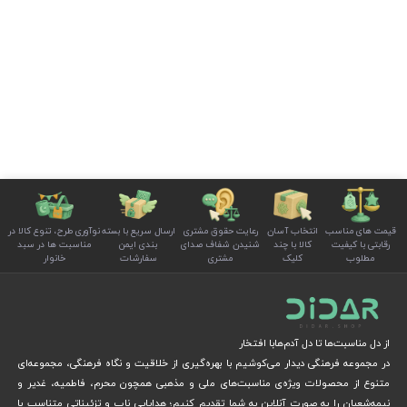
قیمت های مناسب
انتخاب آسان
رعایت حقوق مشتری
ارسال سریع با بسته
نوآوری طرح، تنوع کالا در
رقابتی با کیفیت
کالا با چند
شنیدن شفاف صدای
بندی ایمن
مناسبت ها در سبد
مطلوب
کلیک
مشتری
سفارشات
خانوار
از دل مناسبت‌ها تا دل آدم‌هابا افتخار
در مجموعه فرهنگی دیدار می‌کوشیم با بهره‌گیری از خلاقیت و نگاه فرهنگی، مجموعه‌ای
متنوع از محصولات ویژه‌ی مناسبت‌های ملی و مذهبی همچون محرم، فاطمیه، غدیر و
نیمه‌شعبان را به صورت آنلاین به شما تقدیم کنیم؛ هدایایی ناب و تزئیناتی متناسب با