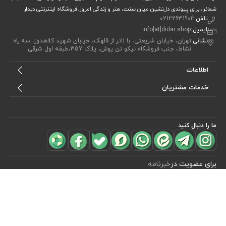
شعائر، برای پیوندی دل‌نشین میان سنت، هنر و زندگی امروز.فروشگاه اینترنتی دیدار
تلفن:
02122631904
ایمیل:
info[at]didar.shop
نشانی:
تهران، خیابان شریعتی، با لاتر از قلهک، خیابان شهید کلاهدوز، سه راه
نشاط، جنب فروشگاه نیکو تن پوش، پلاک 357،طبقه اول شرقی
اطلاعات
خدمات مشتریان
ما را دنبال کنید
مشاهده محصولات
(0)
برای عضویت در
خبرنامه
آیا می خواهید از جدید‌ترین تخفیف‌ ها با‌ خبر شوید؟ فقط ایمیل خود را ثبت
کنید
اشتراک
طراحی، توسعه و اجرای فروشگاه اینترنتی توسط:
آریو وب