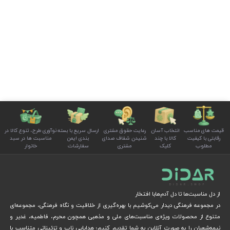
قیمت های مناسب
انتخاب آسان
رعایت حقوق مشتری
ارسال سریع با بسته
نوآوری طرح، تنوع کالا در
رقابتی با کیفیت
کالا با چند
شنیدن شفاف صدای
بندی ایمن
مناسبت ها در سبد
مطلوب
کلیک
مشتری
سفارشات
خانوار
از دل مناسبت‌ها تا دل آدم‌هابا افتخار
در مجموعه فرهنگی دیدار می‌کوشیم با بهره‌گیری از خلاقیت و نگاه فرهنگی، مجموعه‌ای
متنوع از محصولات ویژه‌ی مناسبت‌های ملی و مذهبی همچون محرم، فاطمیه، غدیر و
نیمه‌شعبان را به صورت آنلاین به شما تقدیم کنیم؛ هدایایی ناب و تزئیناتی متناسب با