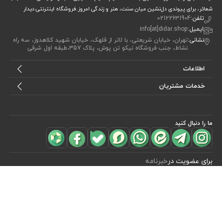
شعائر، برای پیوندی دل‌نشین میان سنت، هنر و زندگی امروز.فروشگاه اینترنتی دیدار
تلفن:
02122631904
ایمیل:
info[at]didar.shop
نشانی:
تهران، خیابان شریعتی، با لاتر از قلهک، خیابان شهید کلاهدوز، سه راه
نشاط، جنب فروشگاه نیکو تن پوش، پلاک 357،طبقه اول شرقی
اطلاعات
خدمات مشتریان
ما را دنبال کنید
مشاهده محصولات
(0)
برای عضویت در
خبرنامه
آیا می خواهید از جدید‌ترین تخفیف‌ ها با‌ خبر شوید؟ فقط ایمیل خود را ثبت
کنید
اشتراک
طراحی، توسعه و اجرای فروشگاه اینترنتی توسط:
آریو وب