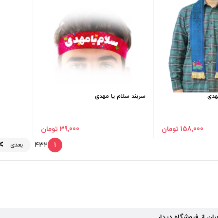
هدی
سربند سلام یا مهدی
158٬000 تومان
39٬000 تومان
4
3
2
1
بعدی
ن از فروشگاه دیدار