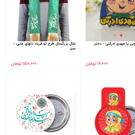
ی یا مهدی ادرکنی - دختر
شال بزرگسال طرح تو فریاد دلهای مایی -
سبز
16٬000 تومان
158٬000 تومان