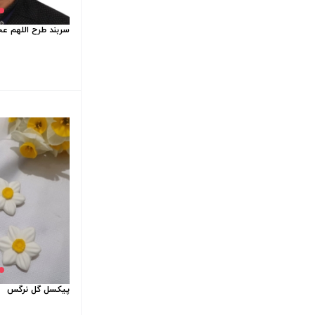
سربند طرح اللهم عج
پیکسل گل نرگس