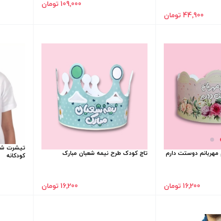
109٬000 تومان
44٬900 تومان
تیشرت شعب
 مهربانم دوستت دارم
تاج کودک طرح نیمه شعبان مبارک
کودکانه
16٬200 تومان
16٬200 تومان