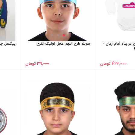
 در پناه امام زمان -
سربند طرح اللهم عجل لولیک الفرج
پیکسل چوب
423٬000 تومان
39٬000 تومان