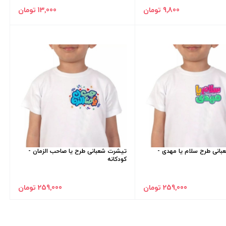
9٬800 تومان
13٬000 تومان
انی طرح سلام یا مهدی -
تیشرت شعبانی طرح یا صاحب الزمان -
کودکانه
259٬000 تومان
259٬000 تومان