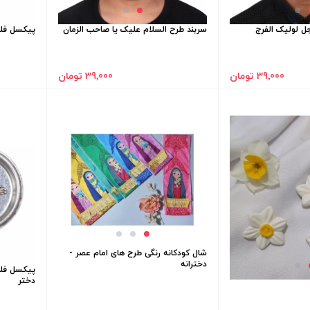
ل لولیک الفرج
سربند طرح السلام علیک یا صاحب الزمان
پیکسل فلز
39٬000 تومان
39٬000 تومان
شال کودکانه رنگی طرح های امام عصر -
دخترانه
پیکسل فلز
دختر