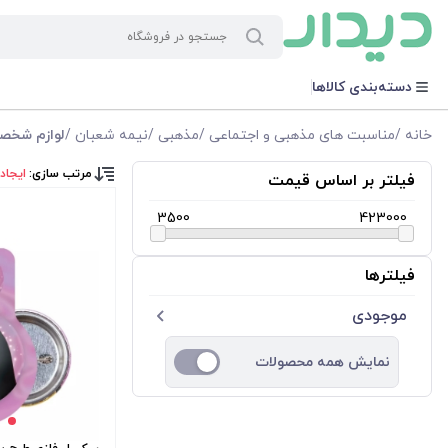
دسته‌بندی کالاها
خانه
/
مناسبت های مذهبی و اجتماعی
/
مذهبی
/
نیمه شعبان
/
لوازم شخص
مرتب سازی:
ایجاد
فیلتر بر اساس قیمت
3500
423000
فیلترها
موجودی
نمایش همه محصولات