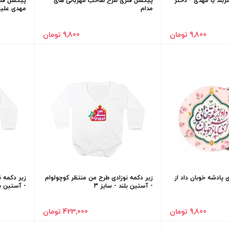
بند یا مهدی - دختر
پیکسل فلزی طرح صاحب مهربانی های
پیکسل فلز
مدام
مهدی علیه
9٬800 تومان
9٬800 تومان
پادشه خوبان داد از
زیر دکمه نوزادی طرح من منتظر کوچولوام
زیر دکمه 
- آستین بلند - سایز 3
- آستین بلن
9٬800 تومان
423٬000 تومان