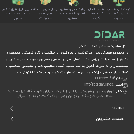
قیمت های مناسب
انتخاب آسان
رعایت حقوق مشتری
ارسال سریع با بسته
نوآوری طرح، تنوع کالا در
رقابتی با کیفیت
کالا با چند
شنیدن شفاف صدای
بندی ایمن
مناسبت ها در سبد
مطلوب
کلیک
مشتری
سفارشات
خانوار
از دل مناسبت‌ها تا دل آدم‌هابا افتخار
در مجموعه فرهنگی دیدار می‌کوشیم با بهره‌گیری از خلاقیت و نگاه فرهنگی، مجموعه‌ای
متنوع از محصولات ویژه‌ی مناسبت‌های ملی و مذهبی همچون محرم، فاطمیه، غدیر و
نیمه‌شعبان را به صورت آنلاین به شما تقدیم کنیم؛ هدایایی ناب و تزئیناتی متناسب با
شعائر، برای پیوندی دل‌نشین میان سنت، هنر و زندگی امروز.فروشگاه اینترنتی دیدار
تلفن:
02122631904
ایمیل:
info[at]didar.shop
نشانی:
تهران، خیابان شریعتی، با لاتر از قلهک، خیابان شهید کلاهدوز، سه راه
نشاط، جنب فروشگاه نیکو تن پوش، پلاک 357،طبقه اول شرقی
اطلاعات
خدمات مشتریان