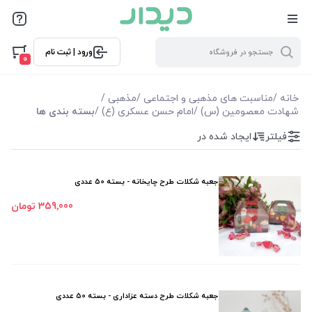
فیلترها
ورود | ثبت نام
فیلتر بر اساس قیمت
0
263000
359000
خانه
/
مناسبت های مذهبی و اجتماعی
/
مذهبی
/
شهادت معصومین (س)
/
امام حسن عسکری (ع)
/
بسته بندی ها
فیلترها
فیلتر
ایجاد شده در
موجودی
جعبه شکلات طرح چایخانه - بسته 50 عددی
نمایش همه محصولات
359٬000 تومان
جعبه شکلات طرح دسته عزاداری - بسته 50 عددی