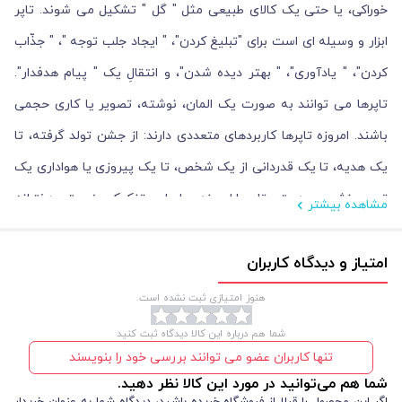
خوراکی، یا حتی یک کالای طبیعی مثل " گل " تشکیل می شوند. تاپر
ابزار و وسیله ای است برای "تبلیغ کردن"، " ایجاد جلب توجه "، " جذّاب
کردن"، " یادآوری"، " بهتر دیده شدن"، و انتقالِ یک " پیام هدفدار".
تاپرها می توانند به صورت یک المان، نوشته، تصویر یا کاری حجمی
باشند. امروزه تاپرها کاربردهای متعددی دارند: از جشن تولد گرفته، تا
یک هدیه، تا یک قدردانی از یک شخص، تا یک پیروزی یا هواداری یک
تیم ورزشی و... ؛ حتی تاپرها امروزه بر اساس تفکیک جنسیتی دخترانه
مشاهده بیشتر
و پسرانه تولید می شوند.فروشگاه دیدار از اولین تولید کننده های
امتیاز و دیدگاه کاربران
تاپرهای مذهبی مرتبط با جشن شعبان و ولادت امام عصر عج، جشن
غدیر، پیامبر(ص)، امامان نیکو سیرت شیعیان، حجاب و عفاف و... و
هنوز امتیازی ثبت نشده است.
همچنین برخی ایام و مناسبت های ملی نظیر " شب یلدا " و " عید
شما هم درباره این کالا دیدگاه ثبت کنید
نوروز" می باشد.
تنها کاربران عضو می توانند بررسی خود را بنویسند
شما هم می‌توانید در مورد این کالا نظر دهید.
تاپرهای دفتر فرهنگی دیدار تا حال مقوایی تولید شده است. مدل پایه