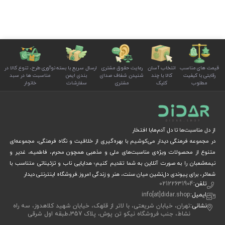
قیمت های مناسب
انتخاب آسان
رعایت حقوق مشتری
ارسال سریع با بسته
نوآوری طرح، تنوع کالا در
رقابتی با کیفیت
کالا با چند
شنیدن شفاف صدای
بندی ایمن
مناسبت ها در سبد
مطلوب
کلیک
مشتری
سفارشات
خانوار
از دل مناسبت‌ها تا دل آدم‌هابا افتخار
در مجموعه فرهنگی دیدار می‌کوشیم با بهره‌گیری از خلاقیت و نگاه فرهنگی، مجموعه‌ای
متنوع از محصولات ویژه‌ی مناسبت‌های ملی و مذهبی همچون محرم، فاطمیه، غدیر و
نیمه‌شعبان را به صورت آنلاین به شما تقدیم کنیم؛ هدایایی ناب و تزئیناتی متناسب با
شعائر، برای پیوندی دل‌نشین میان سنت، هنر و زندگی امروز.فروشگاه اینترنتی دیدار
تلفن:
02122631904
ایمیل:
info[at]didar.shop
نشانی:
تهران، خیابان شریعتی، با لاتر از قلهک، خیابان شهید کلاهدوز، سه راه
نشاط، جنب فروشگاه نیکو تن پوش، پلاک 357،طبقه اول شرقی