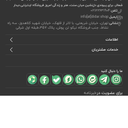
شعائر، برای پیوندی دل‌نشین میان سنت، هنر و زندگی امروز.فروشگاه اینترنتی دیدار
تلفن:
02122631904
ایمیل:
info[at]didar.shop
نشانی:
تهران، خیابان شریعتی، با لاتر از قلهک، خیابان شهید کلاهدوز، سه راه
نشاط، جنب فروشگاه نیکو تن پوش، پلاک 357،طبقه اول شرقی
اطلاعات
خدمات مشتریان
ما را دنبال کنید
برای عضویت در
خبرنامه
آیا می خواهید از جدید‌ترین تخفیف‌ ها با‌ خبر شوید؟ فقط ایمیل خود را ثبت
کنید
اشتراک
طراحی، توسعه و اجرای فروشگاه اینترنتی توسط:
آریو وب