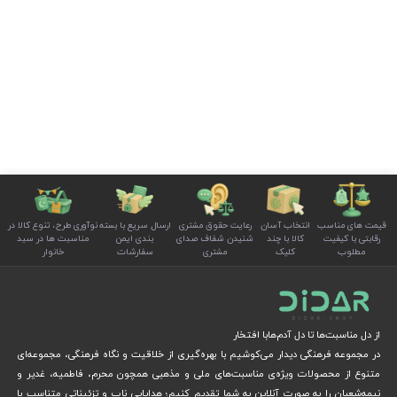
قیمت های مناسب
انتخاب آسان
رعایت حقوق مشتری
ارسال سریع با بسته
نوآوری طرح، تنوع کالا در
رقابتی با کیفیت
کالا با چند
شنیدن شفاف صدای
بندی ایمن
مناسبت ها در سبد
مطلوب
کلیک
مشتری
سفارشات
خانوار
از دل مناسبت‌ها تا دل آدم‌هابا افتخار
در مجموعه فرهنگی دیدار می‌کوشیم با بهره‌گیری از خلاقیت و نگاه فرهنگی، مجموعه‌ای
متنوع از محصولات ویژه‌ی مناسبت‌های ملی و مذهبی همچون محرم، فاطمیه، غدیر و
نیمه‌شعبان را به صورت آنلاین به شما تقدیم کنیم؛ هدایایی ناب و تزئیناتی متناسب با