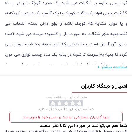
کرد؛ یعنی علاوه بر شکلات می شود یک هدیه کوچک نیز در بسته
گذاشت. برخی افراد یک مگنت کوچک یا یک گلسر، یک دستبند کودکانه،
و یا موارد مشابه که کوچک باشد را برای داخل بسته انتخاب می
کنند.جعبه های شکلات به صورت باز و گسترده عرضه می شود. آماده
سازی آن آسان است. خط تاهایی که روی جعبه زده شده موجب می
گردد تا جعبه به سرعت تا شود؛ در بدنه یک عدد چسب نواری می خورد
و ته جعبه با شماره های نوشته شده بسته می شود. به طور معمول
مشاهده بیشتر
هر جعبه در کمتر از 1 دقیقه آماده می شود. ابعاد بدنه و ارتفاع جعبه
امتیاز و دیدگاه کاربران
شکلات 7.6 * 7.5 سانتیمتر و ابعاد کنار ه آن 3.5 * 7.5 سانتیمتر
است.هر جعبه مناسب برای 7-8 شکلات معمولی است.
هنوز امتیازی ثبت نشده است.
شما هم درباره این کالا دیدگاه ثبت کنید
تنها کاربران عضو می توانند بررسی خود را بنویسند
شما هم می‌توانید در مورد این کالا نظر دهید.
اگر این محصول را قبلا از فروشگاه خریده باشید، دیدگاه شما به عنوان خریدار