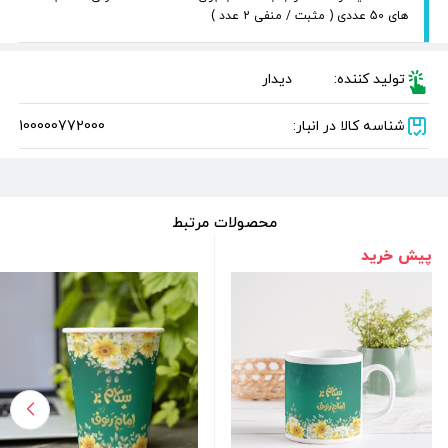
های 50 عددی ( مثبت / منفی 2 عدد )
تولید کننده:
دیدار
شناسه کالا در انبار:
100000772000
محصولات مرتبط
پیش خرید