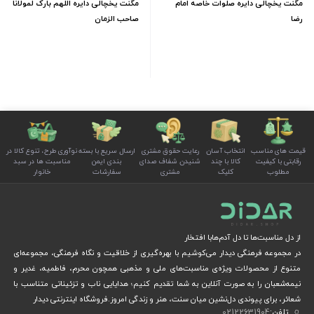
مگنت یخچالی دایره صلوات خاصه امام
مگنت یخچالی دایره اللهم بارک لمولانا
رضا
صاحب الزمان
قیمت های مناسب
انتخاب آسان
رعایت حقوق مشتری
ارسال سریع با بسته
نوآوری طرح، تنوع کالا در
رقابتی با کیفیت
کالا با چند
شنیدن شفاف صدای
بندی ایمن
مناسبت ها در سبد
مطلوب
کلیک
مشتری
سفارشات
خانوار
از دل مناسبت‌ها تا دل آدم‌هابا افتخار
در مجموعه فرهنگی دیدار می‌کوشیم با بهره‌گیری از خلاقیت و نگاه فرهنگی، مجموعه‌ای
متنوع از محصولات ویژه‌ی مناسبت‌های ملی و مذهبی همچون محرم، فاطمیه، غدیر و
نیمه‌شعبان را به صورت آنلاین به شما تقدیم کنیم؛ هدایایی ناب و تزئیناتی متناسب با
شعائر، برای پیوندی دل‌نشین میان سنت، هنر و زندگی امروز.فروشگاه اینترنتی دیدار
تلفن:
02122631904