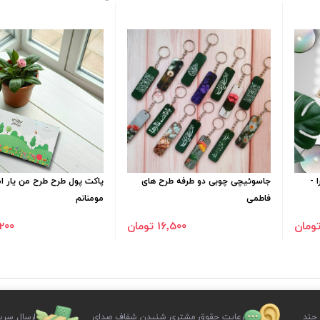
 -
جاسوئیچی چوبی دو طرفه طرح های
پاکت پول طرح طرح من یار ام
فاطمی
مومنانم
16٬500 تومان
9٬200 ت
 چند
رعایت حقوق مشتری شنیدن شفاف صدای
ارسال سری