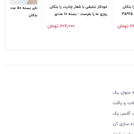
 بتکان
خودکار تبلیغی با شعار چادرت را بتکان
تاپر بسته 50 عددی
روزی ما را بفرست - بسته 10 عددی
بتکان
ومان
207٬000 تومان
000
 عنوان یک
لات و پاکت
یک گلسر، یک
ده سازی آن