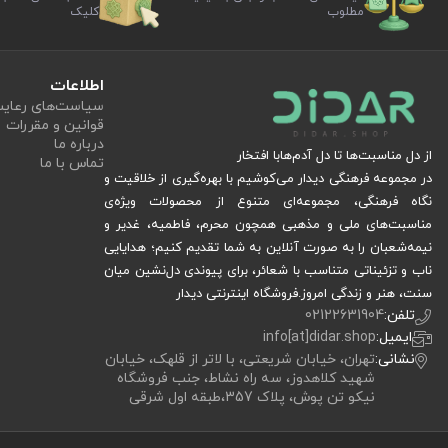
مطلوب
کلیک
اطلاعات
سیاست‏‌های رعا
قوانین و مقررات
درباره ما
از دل مناسبت‌ها تا دل آدم‌هابا افتخار
تماس با ما
در مجموعه فرهنگی دیدار می‌کوشیم با بهره‌گیری از خلاقیت و
نگاه فرهنگی، مجموعه‌ای متنوع از محصولات ویژه‌ی
مناسبت‌های ملی و مذهبی همچون محرم، فاطمیه، غدیر و
نیمه‌شعبان را به صورت آنلاین به شما تقدیم کنیم؛ هدایایی
ناب و تزئیناتی متناسب با شعائر، برای پیوندی دل‌نشین میان
سنت، هنر و زندگی امروز.فروشگاه اینترنتی دیدار
تلفن:
02122631904
ایمیل:
info[at]didar.shop
نشانی:
تهران، خیابان شریعتی، با لاتر از قلهک، خیابان
شهید کلاهدوز، سه راه نشاط، جنب فروشگاه
نیکو تن پوش، پلاک 357،طبقه اول شرقی