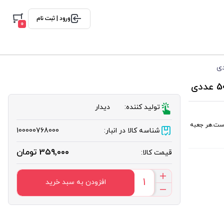
ورود | ثبت نام
0
تولید کننده:
دیدار
متر و ابعاد کنار ه آن 3.5 * 7.5 سانتیمتر است.هر جعبه
شناسه کالا در انبار:
100000768000
359٬000 تومان
قیمت کالا:
افزودن به سبد خرید