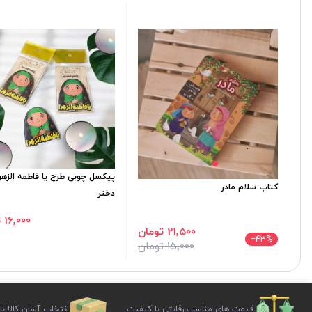
پیکسل چوبی طرح یا فاطمه الزهرا
کتاب سلام مادر
دختر
16٬000 تومان
21٬500 تومان
‎−43
%
15٬000 تومان
قیمت های مناسب رقابتی با کیفیت
انتخاب آسان کالا با