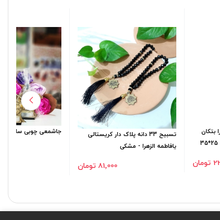
 بتکان
جاشمعی چوبی سلام بر 
تسبیح 33 دانه پلاک دار کریستالی
یافاطمه الزهرا - مشکی
ومان
500
81٬000 تومان