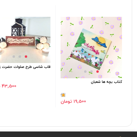
قاب شاسی طرح صلوات حضرت زه
کتاب بچه ها شعبان
43٬500 تومان
1
19٬500 تومان