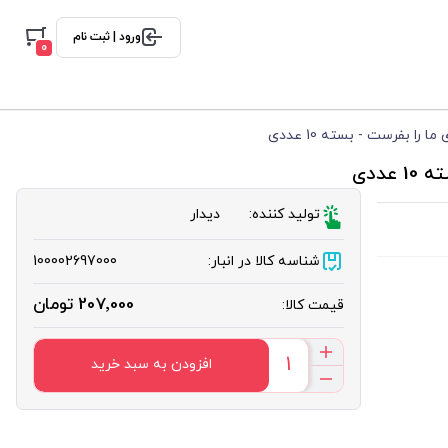
ورود | ثبت نام
0
را بفرست - بسته 10 عددی
ددی
تولید کننده:
دیدار
شناسه کالا در انبار:
100002697000
207٬000 تومان
قیمت کالا:
افزودن به سبد خرید