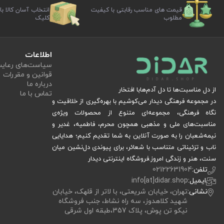
قیمت های مناسب رقابتی با کیفیت
انتخاب آسان کالا با
مطلوب
کلیک
اطلاعات
سیاست‏‌های رعا
قوانین و مقررات
درباره ما
از دل مناسبت‌ها تا دل آدم‌هابا افتخار
تماس با ما
در مجموعه فرهنگی دیدار می‌کوشیم با بهره‌گیری از خلاقیت و
نگاه فرهنگی، مجموعه‌ای متنوع از محصولات ویژه‌ی
مناسبت‌های ملی و مذهبی همچون محرم، فاطمیه، غدیر و
نیمه‌شعبان را به صورت آنلاین به شما تقدیم کنیم؛ هدایایی
ناب و تزئیناتی متناسب با شعائر، برای پیوندی دل‌نشین میان
سنت، هنر و زندگی امروز.فروشگاه اینترنتی دیدار
تلفن:
02122631904
ایمیل:
info[at]didar.shop
نشانی:
تهران، خیابان شریعتی، با لاتر از قلهک، خیابان
شهید کلاهدوز، سه راه نشاط، جنب فروشگاه
نیکو تن پوش، پلاک 357،طبقه اول شرقی